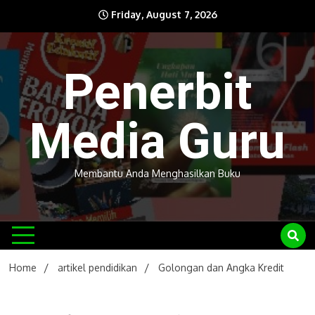
Skip
Friday, August 7, 2026
to
content
Penerbit
Media Guru
Membantu Anda Menghasilkan Buku
Home
artikel pendidikan
Golongan dan Angka Kredit