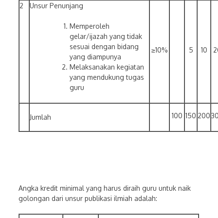
2
Unsur Penunjang
Memperoleh
gelar/ijazah yang tidak
sesuai dengan bidang
≥10%
5
10
2
yang diampunya
Melaksanakan kegiatan
yang mendukung tugas
guru
100
150
200
3
Jumlah
Angka kredit minimal yang harus diraih guru untuk naik
golongan dari unsur publikasi ilmiah adalah: