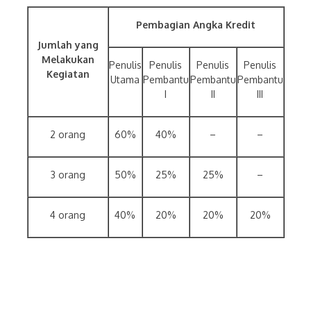
Pembagian Angka Kredit
Jumlah yang
Melakukan
Penulis
Penulis
Penulis
Penulis
Kegiatan
Utama
Pembantu
Pembantu
Pembantu
I
II
III
2 orang
60%
40%
–
–
3 orang
50%
25%
25%
–
4 orang
40%
20%
20%
20%