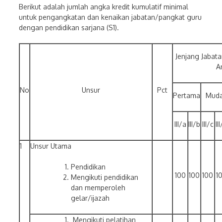
Berikut adalah jumlah angka kredit kumulatif minimal
untuk pengangkatan dan kenaikan jabatan/pangkat guru
dengan pendidikan sarjana (S1).
Jenjang Jaba
A
No
Unsur
Pct
Pertama
Mud
III/a
III/b
III/c
II
1
Unsur Utama
Pendidikan
100
100
100
1
Mengikuti pendidikan
dan memperoleh
gelar/ijazah
Mengikuti pelatihan