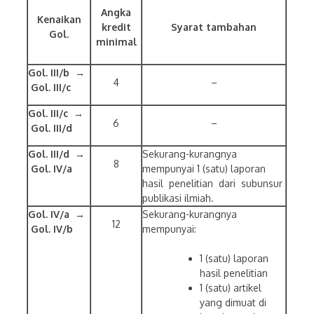
Angka
Kenaikan
kredit
Syarat tambahan
Gol.
minimal
Gol. III/b →
4
–
Gol. III/c
Gol. III/c →
6
–
Gol. III/d
Gol. III/d →
Sekurang-kurangnya
8
Gol. IV/a
mempunyai 1 (satu) laporan
hasil penelitian dari subunsur
publikasi ilmiah.
Gol. IV/a →
Sekurang-kurangnya
12
Gol. IV/b
mempunyai:
1 (satu) laporan
hasil penelitian
1 (satu) artikel
yang dimuat di