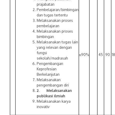
prajabatan
Pembelajaran/bimbingan
dan tugas tertentu
Melaksanakan proses
pembelajaran
Melaksanakan proses
bimbingan
Melaksanakan tugas lain
yang relevan dengan
fungsi
≤90%
45
90
1
sekolah/madrasah
Pengembangan
Keprofesian
Berkelanjutan
Melaksanakan
pengembangan diri
2.
Melaksanakan
publikasi ilmiah
Melaksanakan karya
inovativ