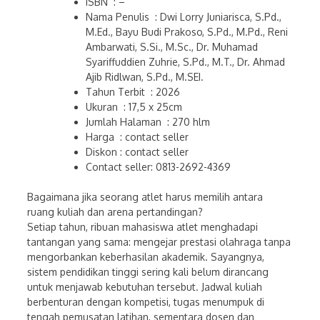
ISBN : –
Nama Penulis : Dwi Lorry Juniarisca, S.Pd.,
M.Ed., Bayu Budi Prakoso, S.Pd., M.Pd., Reni
Ambarwati, S.Si., M.Sc., Dr. Muhamad
Syariffuddien Zuhrie, S.Pd., M.T., Dr. Ahmad
Ajib Ridlwan, S.Pd., M.SEI.
Tahun Terbit : 2026
Ukuran : 17,5 x 25cm
Jumlah Halaman : 270 hlm
Harga : contact seller
Diskon : contact seller
Contact seller: 0813-2692-4369
Bagaimana jika seorang atlet harus memilih antara
ruang kuliah dan arena pertandingan?
Setiap tahun, ribuan mahasiswa atlet menghadapi
tantangan yang sama: mengejar prestasi olahraga tanpa
mengorbankan keberhasilan akademik. Sayangnya,
sistem pendidikan tinggi sering kali belum dirancang
untuk menjawab kebutuhan tersebut. Jadwal kuliah
berbenturan dengan kompetisi, tugas menumpuk di
tengah pemusatan latihan, sementara dosen dan