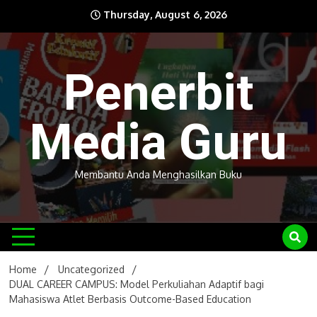
Skip
Thursday, August 6, 2026
to
content
Penerbit
Media Guru
Membantu Anda Menghasilkan Buku
Home
Uncategorized
DUAL CAREER CAMPUS: Model Perkuliahan Adaptif bagi
Mahasiswa Atlet Berbasis Outcome-Based Education