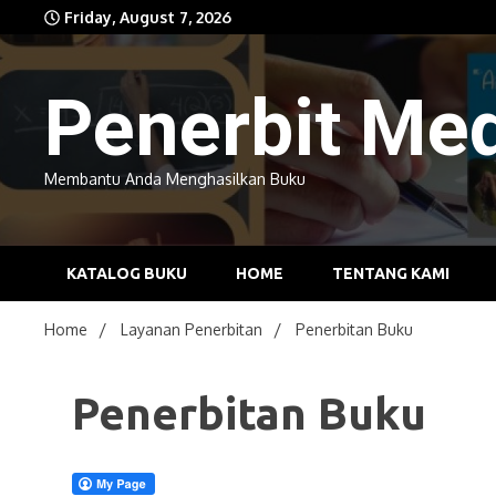
Skip
Friday, August 7, 2026
to
content
Penerbit Me
Membantu Anda Menghasilkan Buku
KATALOG BUKU
HOME
TENTANG KAMI
Home
Layanan Penerbitan
Penerbitan Buku
Penerbitan Buku