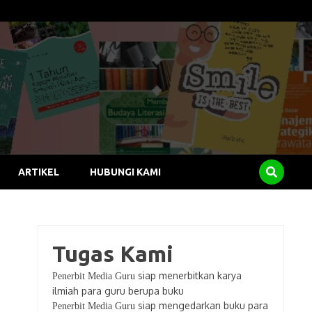
ARTIKEL
HUBUNGI KAMI
Tugas Kami
siap menerbitkan karya
Penerbit Media Guru
ilmiah para guru berupa buku
siap mengedarkan buku para
Penerbit Media Guru