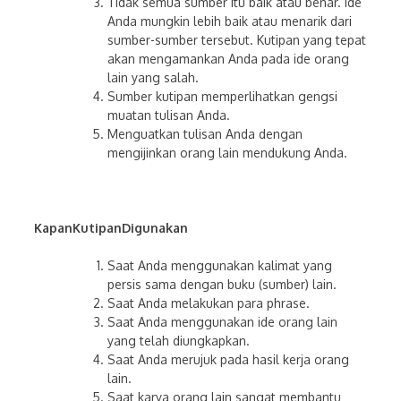
Tidak semua sumber itu baik atau benar. Ide
Anda mungkin lebih baik atau menarik dari
sumber-sumber tersebut. Kutipan yang tepat
akan mengamankan Anda pada ide orang
lain yang salah.
Sumber kutipan memperlihatkan gengsi
muatan tulisan Anda.
Menguatkan tulisan Anda dengan
mengijinkan orang lain mendukung Anda.
KapanKutipanDigunakan
Saat Anda menggunakan kalimat yang
persis sama dengan buku (sumber) lain.
Saat Anda melakukan para phrase.
Saat Anda menggunakan ide orang lain
yang telah diungkapkan.
Saat Anda merujuk pada hasil kerja orang
lain.
Saat karya orang lain sangat membantu