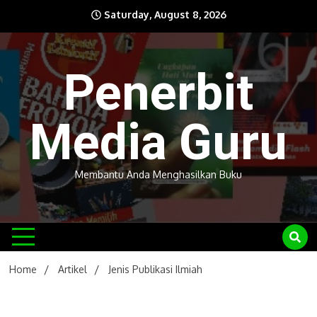
Skip
Saturday, August 8, 2026
to
content
Penerbit
Media Guru
Membantu Anda Menghasilkan Buku
Home
Artikel
Jenis Publikasi Ilmiah