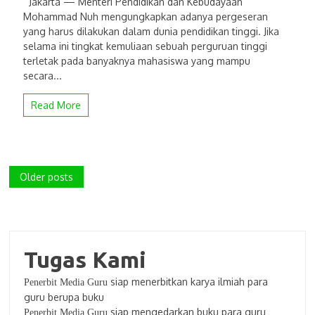
Jakarta — Menteri Pendidikan dan Kebudayaan
Mohammad Nuh mengungkapkan adanya pergeseran
yang harus dilakukan dalam dunia pendidikan tinggi. Jika
selama ini tingkat kemuliaan sebuah perguruan tinggi
terletak pada banyaknya mahasiswa yang mampu
secara...
Read More
Posts
Older posts
navigation
Tugas Kami
siap menerbitkan karya ilmiah para
Penerbit Media Guru
guru berupa buku
siap mengedarkan buku para guru
Penerbit Media Guru