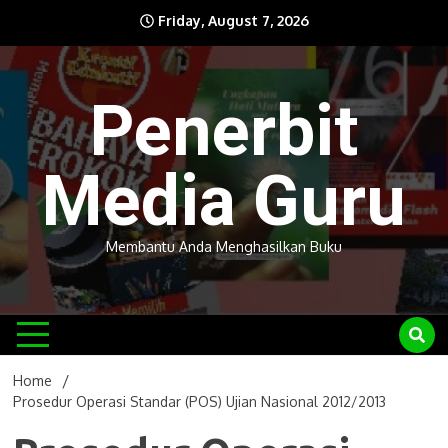
Skip
Friday, August 7, 2026
to
content
Penerbit
Media Guru
Membantu Anda Menghasilkan Buku
Home
Prosedur Operasi Standar (POS) Ujian Nasional 2012/2013