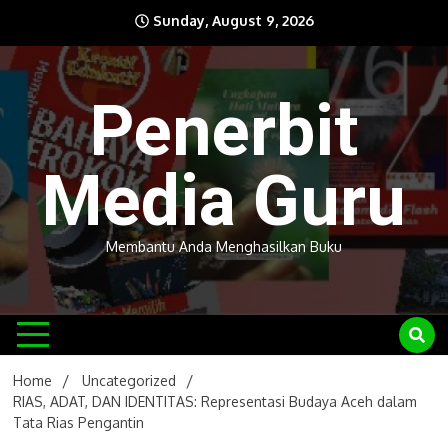
Skip
Sunday, August 9, 2026
to
content
Penerbit
Media Guru
Membantu Anda Menghasilkan Buku
Home
Uncategorized
RIAS, ADAT, DAN IDENTITAS: Representasi Budaya Aceh dalam
Tata Rias Pengantin