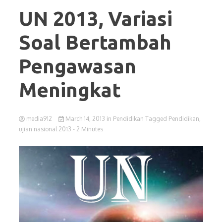
UN 2013, Variasi
Soal Bertambah
Pengawasan
Meningkat
media912
March 14, 2013
in
Pendidikan
Tagged
Pendidikan
,
ujian nasional 2013
- 2 Minutes