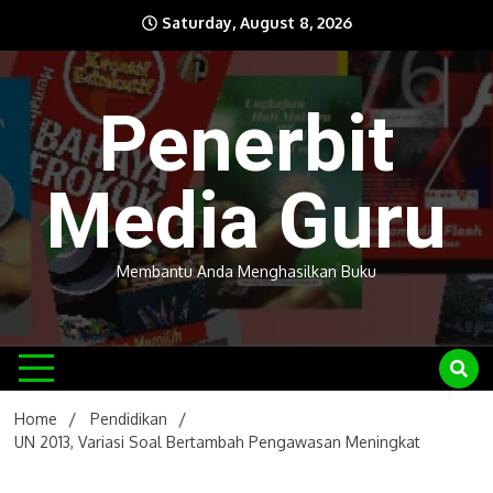
Skip
Saturday, August 8, 2026
to
content
Penerbit
Media Guru
Membantu Anda Menghasilkan Buku
Home
Pendidikan
UN 2013, Variasi Soal Bertambah Pengawasan Meningkat