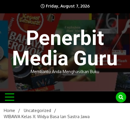
Skip
Friday, August 7, 2026
to
content
Penerbit
Media Guru
Membantu Anda Menghasilkan Buku
Home
Uncategorized
WIBAWA Kelas X: Widya Basa lan Sastra Jawa