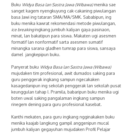
Buku
Widya Basa lan Sastra Jawa (Wibawa)
menika sae
sanget kagem nyengkuyung cak-cakaning piwulangan
basa Jawi ing tataran SMA/MA/SMK. Sababipun, ing
buku menika kawrat rekomendasi metode piwulangan,
ice breaking
ingkang jumbuh kaliyan gaya pasinaon,
minat, lan bakatipun para siswa. Makaten ugi asesmen
formatif lan nonformatif sarta asesmen sumatif
minangka sarana gladhen tumrap para siswa, sansaya
damel jangkepipun buku.
Panyerat buku
Widya Basa lan Sastra Jawa (Wibawa)
mujudaken tim profesional, awit dumados saking para
guru penggerak ingkang sampun ngecakaken
kasagedanipun ing sekolah penggerak lan sekolah pusat
keunggulan tahap I. Pramila, babaripun buku menika ugi
boten uwal saking pangalaman ingkang sampun
rinegem dening para guru profesional kasebat.
Kanthi mekaten, para guru ingkang ngginakaken buku
menika kaajab langkung gampil anggenipun mucal
jumbuh kaliyan gegayuhan mujudaken Profil Pelajar