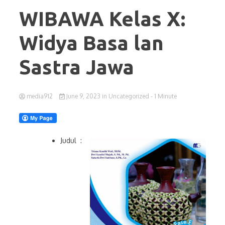
WIBAWA Kelas X:
Widya Basa lan
Sastra Jawa
media912
June 9, 2023
in
Uncategorized
- 1 Minute
Judul :