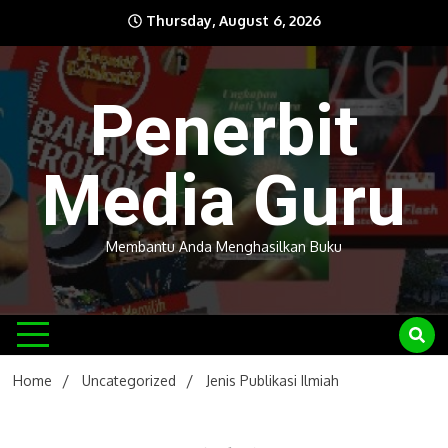
Skip
Thursday, August 6, 2026
to
content
Penerbit
Media Guru
Membantu Anda Menghasilkan Buku
Home
Uncategorized
Jenis Publikasi Ilmiah