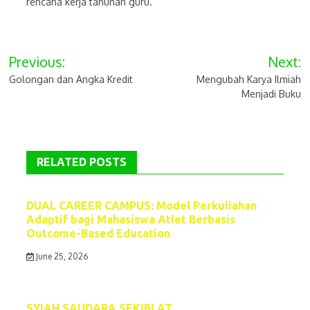
rencana kerja tahunan guru.
Post
Previous:
Next:
navigation
Golongan dan Angka Kredit
Mengubah Karya Ilmiah
Menjadi Buku
RELATED POSTS
DUAL CAREER CAMPUS: Model Perkuliahan
Adaptif bagi Mahasiswa Atlet Berbasis
Outcome-Based Education
June 25, 2026
SYIAH SAUDARA SEKIBLAT