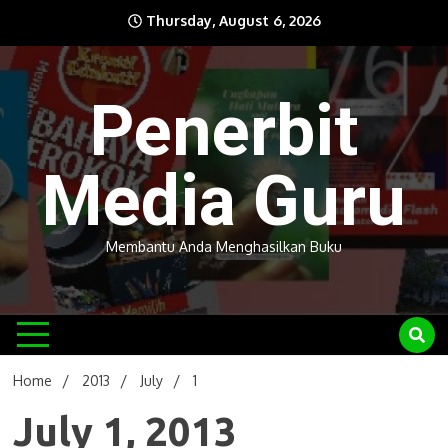
Skip
Thursday, August 6, 2026
to
content
Penerbit
Media Guru
Membantu Anda Menghasilkan Buku
Home
2013
July
1
July 1, 2013